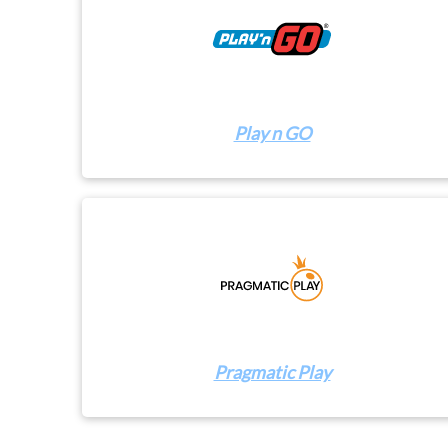
Play n GO
Pragmatic Play