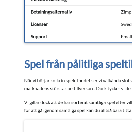
Betalningsalternativ
Zimp
Licenser
Swed
Support
Email
Spel från pålitliga spelt
När vi börjar kolla in spelutbudet ser vi välkända sl
marknadens största speltillverkare. Dock tycker vi de k
Vi gillar dock att de har sorterat samtliga spel efter vi
för att gå igenom samtliga spel kan du alltså bara titt