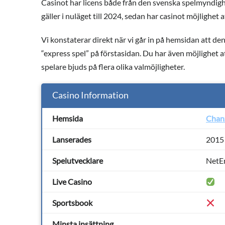
Casinot har licens både från den svenska spelmyndigh
gäller i nuläget till 2024, sedan har casinot möjlighet
Vi konstaterar direkt när vi går in på hemsidan att d
“express spel” på förstasidan. Du har även möjlighet a
spelare bjuds på flera olika valmöjligheter.
Casino Information
Hemsida
Chan
Lanserades
2015
Spelutvecklare
NetEn
Live Casino
Sportsbook
Minsta insättning