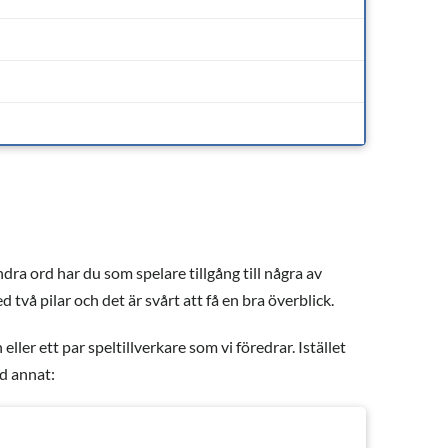
a ord har du som spelare tillgång till några av
två pilar och det är svårt att få en bra överblick.
eller ett par speltillverkare som vi föredrar. Istället
nd annat: