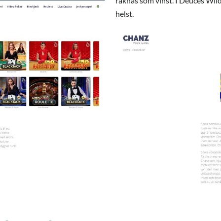
räknas som vinst. I Deuces Wild 
helst.