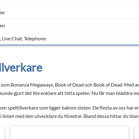
ler
en
, Live Chat, Telephone
illverkare
ots som Bonanza Megaways, Book of Dead och Book of Dead. Med andr
unde gjort det lite enklare att hitta spelen. Nu får man bläddra med 
lken speltillverkare som ligger bakom sloten. De flesta av oss har en 
a i listen med den utvecklare du föredrar. Bland dessa hittar du bla