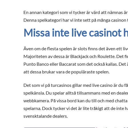
En annan kategori som vi tycker är värd att nämnas är
Denna spelkategori har vi inte sett på många casinon ti
Missa inte live casinot
Även om de flesta spelen är slots finns det även ett li
Majoriteten av dessa är Blackjack och Roulette. Det fi
Punto Banco eller Baccarat som det också kallas. Det 
att dessa brukar vara de populäraste spelen.
Det som vi på turcasinos gillar med live casino är du 
spelkänsla. Du spelar alltså tillsammans med en deale
webbkamera. På vissa bord kan du till och med chatt
spelarna. Dock tycker vi det är lite tråkigt att de inte
svensktalande dealers.