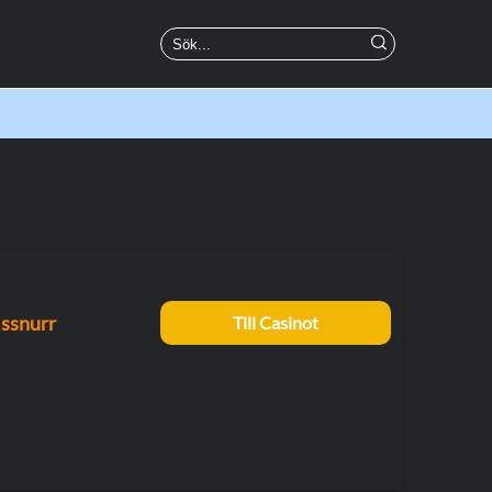
issnurr
Till Casinot