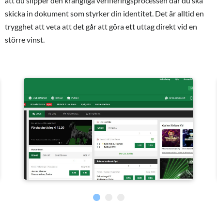
att du slipper den krångliga verifieringsprocessen där du ska
skicka in dokument som styrker din identitet. Det är alltid en
trygghet att veta att det går att göra ett uttag direkt vid en
större vinst.