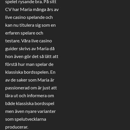
spelet rysande bra. På sitt
CV har Maria många års av
live casino spelande och
kan nu titulera sig som en
erfaren spelare och
testare. Våra live casino
guider skrivs av Maria då
hon även gör det så lätt att
förstå hur man spelar de
klassiska bordsspelen. En
av de saker som Maria är
passionerad om är just att
lära ut och informera om
både klassiska bordsspel
men även nyare varianter
som spelutvecklarna
producerar.