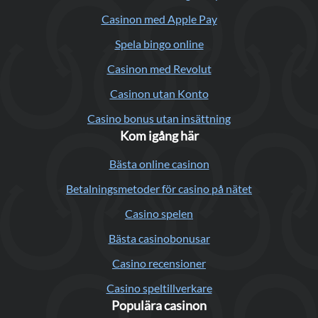
Casinon med Apple Pay
Spela bingo online
Casinon med Revolut
Casinon utan Konto
Casino bonus utan insättning
Kom igång här
Bästa online casinon
Betalningsmetoder för casino på nätet
Casino spelen
Bästa casinobonusar
Casino recensioner
Casino speltillverkare
Populära casinon