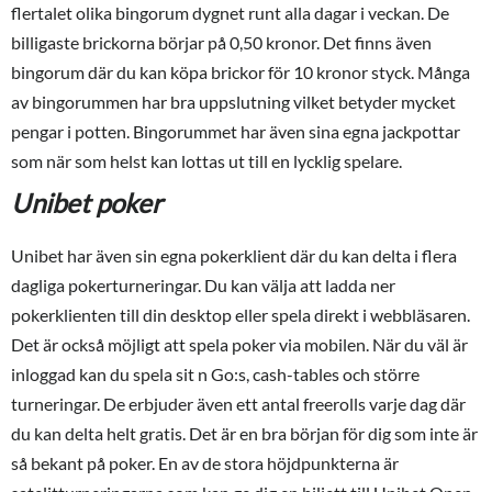
flertalet olika bingorum dygnet runt alla dagar i veckan. De
billigaste brickorna börjar på 0,50 kronor. Det finns även
bingorum där du kan köpa brickor för 10 kronor styck. Många
av bingorummen har bra uppslutning vilket betyder mycket
pengar i potten. Bingorummet har även sina egna jackpottar
som när som helst kan lottas ut till en lycklig spelare.
Unibet poker
Unibet har även sin egna pokerklient där du kan delta i flera
dagliga pokerturneringar. Du kan välja att ladda ner
pokerklienten till din desktop eller spela direkt i webbläsaren.
Det är också möjligt att spela poker via mobilen. När du väl är
inloggad kan du spela sit n Go:s, cash-tables och större
turneringar. De erbjuder även ett antal freerolls varje dag där
du kan delta helt gratis. Det är en bra början för dig som inte är
så bekant på poker. En av de stora höjdpunkterna är