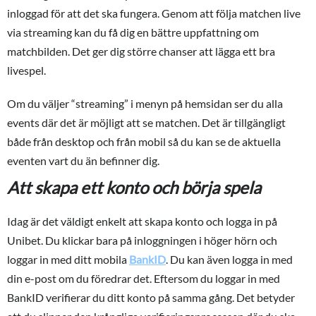
inloggad för att det ska fungera. Genom att följa matchen live
via streaming kan du få dig en bättre uppfattning om
matchbilden. Det ger dig större chanser att lägga ett bra
livespel.
Om du väljer “streaming” i menyn på hemsidan ser du alla
events där det är möjligt att se matchen. Det är tillgängligt
både från desktop och från mobil så du kan se de aktuella
eventen vart du än befinner dig.
Att skapa ett konto och börja spela
Idag är det väldigt enkelt att skapa konto och logga in på
Unibet. Du klickar bara på inloggningen i höger hörn och
loggar in med ditt mobila
BankID
. Du kan även logga in med
din e-post om du föredrar det. Eftersom du loggar in med
BankID verifierar du ditt konto på samma gång. Det betyder