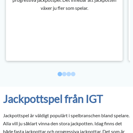
växer ju fler som spelar.
Jackpottspel från IGT
Jackpottspel är väldigt populärt i spelbranschen bland spelare.
Alla vill ju såklart vinna den stora jackpotten. Idag finns det
både fasta jackpottar och progressiva jackpottar. Det som är