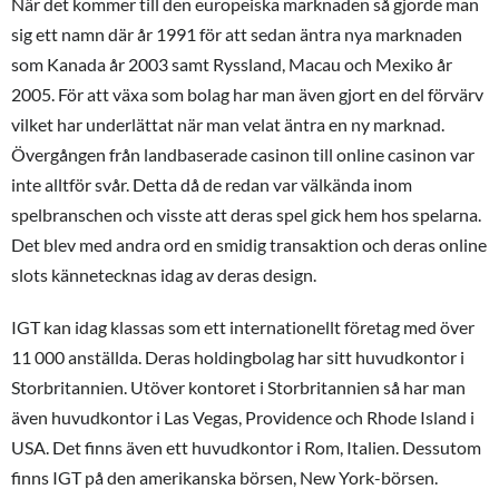
När det kommer till den europeiska marknaden så gjorde man
sig ett namn där år 1991 för att sedan äntra nya marknaden
som Kanada år 2003 samt Ryssland, Macau och Mexiko år
2005. För att växa som bolag har man även gjort en del förvärv
vilket har underlättat när man velat äntra en ny marknad.
Övergången från landbaserade casinon till online casinon var
inte alltför svår. Detta då de redan var välkända inom
spelbranschen och visste att deras spel gick hem hos spelarna.
Det blev med andra ord en smidig transaktion och deras online
slots kännetecknas idag av deras design.
IGT kan idag klassas som ett internationellt företag med över
11 000 anställda. Deras holdingbolag har sitt huvudkontor i
Storbritannien. Utöver kontoret i Storbritannien så har man
även huvudkontor i Las Vegas, Providence och Rhode Island i
USA. Det finns även ett huvudkontor i Rom, Italien. Dessutom
finns IGT på den amerikanska börsen, New York-börsen.