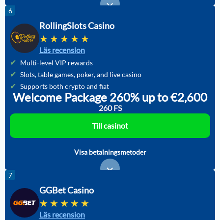
6
Se mer
RollingSlots Casino
Läs recension
Multi-level VIP rewards
Slots, table games, poker, and live casino
Supports both crypto and fiat
Welcome Package 260% up to €2,600
260 FS
Till casinot
Betalningsmetoder
Visa betalningsmetoder
7
GGBet Casino
Läs recension