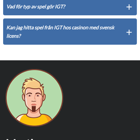
casino online du spelar på. Vissa erbjuder en bonus medan
Vad för typ av spel gör IGT?
En av IGT’s specialiteter är film- och tv-serier. Det finns ett
andra inte gör det. Bonusen kan även variera mellan att
drös med spel som har inspirerats av kända filmer och
vara en insättningsbonus eller bestå av free spins.
serier. Några av dessa spel är även väldigt populära spel så
Kan jag hitta spel från IGT hos casinon med svensk
Deras främsta fokus är på slots men de tillverkar även
som Wheel of Fortune. Andra populära spel är Cleopatra,
licens?
bordsspel så som Roulette och Blackjack.
Wolf Run och Monopoly för att nämna några.
Ja, IGT arbetar med ett flertal casinon med svensk licens.
Du kan hitta spel från denna spelutvecklare hos stora
spelbolag som bland annat Betsson, Casumo och Svenska
Spel.