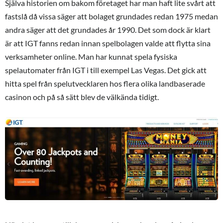
Själva historien om bakom företaget har man haft lite svårt att
fastslå då vissa säger att bolaget grundades redan 1975 medan
andra säger att det grundades år 1990. Det som dock är klart
är att IGT fanns redan innan spelbolagen valde att flytta sina
verksamheter online. Man har kunnat spela fysiska
spelautomater från IGT i till exempel Las Vegas. Det gick att
hitta spel från spelutvecklaren hos flera olika landbaserade
casinon och på så sätt blev de välkända tidigt.