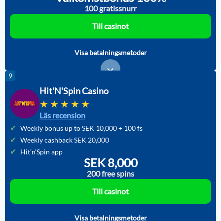
100 gratissnurr
Till casinot
Betalningsmetoder
Visa betalningsmetoder
9
Hit'N'Spin Casino
Läs recension
Weekly bonus up to SEK 10,000 + 100 fs
Weekly cashback SEK 20,000
Hit’n’Spin app
SEK 8,000
200 free spins
Till casinot
Betalningsmetoder
Visa betalningsmetoder