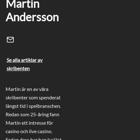
Martin
Andersson
Se alla artiklar av
skribenten
Martin är en av våra
skribenter som spenderat
längst tid i spelbranschen.
Redan som 25-åring fann
Martin ett intresse för
casino och live casino.
Sedan dess har han lusläst