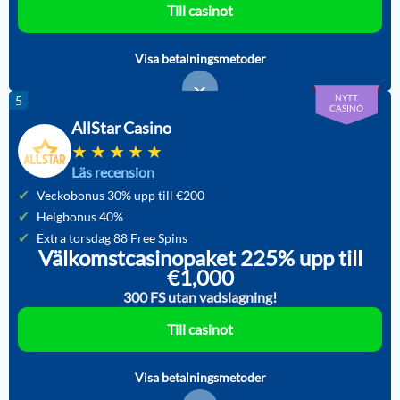
Till casinot
Betalningsmetoder
Visa betalningsmetoder
NYTT
5
CASINO
Se mer
AllStar Casino
Läs recension
Veckobonus 30% upp till €200
Helgbonus 40%
Extra torsdag 88 Free Spins
Välkomstcasinopaket 225% upp till
€1,000
300 FS utan vadslagning!
Till casinot
Betalningsmetoder
Visa betalningsmetoder