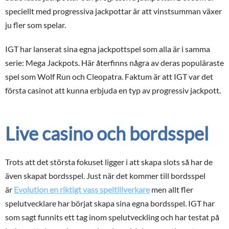
speciellt med progressiva jackpottar är att vinstsumman växer
ju fler som spelar.
IGT har lanserat sina egna jackpottspel som alla är i samma
serie: Mega Jackpots. Här återfinns några av deras populäraste
spel som Wolf Run och Cleopatra. Faktum är att IGT var det
första casinot att kunna erbjuda en typ av progressiv jackpott.
Live casino och bordsspel
Trots att det största fokuset ligger i att skapa slots så har de
även skapat bordsspel. Just när det kommer till bordsspel
är
Evolution en riktigt vass speltillverkare
men allt fler
spelutvecklare har börjat skapa sina egna bordsspel. IGT har
som sagt funnits ett tag inom spelutveckling och har testat på