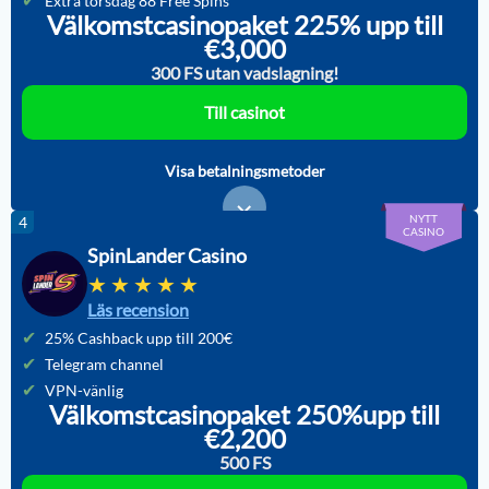
Extra torsdag 88 Free Spins
Välkomstcasinopaket 225% upp till
€3,000
300 FS utan vadslagning!
Till casinot
Betalningsmetoder
Visa betalningsmetoder
NYTT
4
CASINO
Se mer
SpinLander Casino
Läs recension
25% Cashback upp till 200€
Telegram channel
VPN-vänlig
Välkomstcasinopaket 250%upp till
€2,200
500 FS