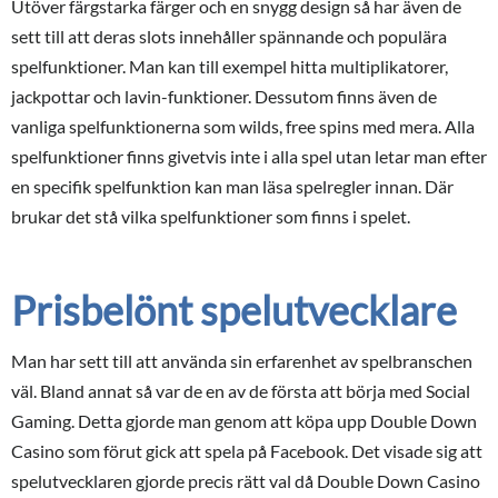
Utöver färgstarka färger och en snygg design så har även de
sett till att deras slots innehåller spännande och populära
spelfunktioner. Man kan till exempel hitta multiplikatorer,
jackpottar och lavin-funktioner. Dessutom finns även de
vanliga spelfunktionerna som wilds, free spins med mera. Alla
spelfunktioner finns givetvis inte i alla spel utan letar man efter
en specifik spelfunktion kan man läsa spelregler innan. Där
brukar det stå vilka spelfunktioner som finns i spelet.
Prisbelönt spelutvecklare
Man har sett till att använda sin erfarenhet av spelbranschen
väl. Bland annat så var de en av de första att börja med Social
Gaming. Detta gjorde man genom att köpa upp Double Down
Casino som förut gick att spela på Facebook. Det visade sig att
spelutvecklaren gjorde precis rätt val då Double Down Casino