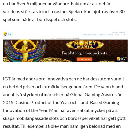
nu har över 5 miljoner användare. Faktum är att det är
världens största virtuella casino. Spelare kan njuta av över 30
spel som både är bordsspel och slots.
IGT är med andra ord innovativa och de har dessutom vunnit
en hel del priser och utmärkelser genom åren. De vann bland
annat två stycken utmärkelser på Global Gaming Awards år
2015: Casino Product of the Year och Land-Based Gaming
Innovation of the Year. Man har även satsat mycket på att
skapa mobilanpassade slots och bordsspel vilket har gett gott
resultat. Till exempel så blev man nämligen belönad med en