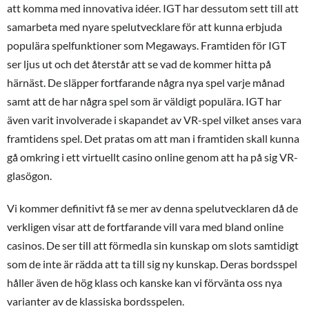
att komma med innovativa idéer. IGT har dessutom sett till att
samarbeta med nyare spelutvecklare för att kunna erbjuda
populära spelfunktioner som Megaways. Framtiden för IGT
ser ljus ut och det återstår att se vad de kommer hitta på
härnäst. De släpper fortfarande några nya spel varje månad
samt att de har några spel som är väldigt populära. IGT har
även varit involverade i skapandet av VR-spel vilket anses vara
framtidens spel. Det pratas om att man i framtiden skall kunna
gå omkring i ett virtuellt casino online genom att ha på sig VR-
glasögon.
Vi kommer definitivt få se mer av denna spelutvecklaren då de
verkligen visar att de fortfarande vill vara med bland online
casinos. De ser till att förmedla sin kunskap om slots samtidigt
som de inte är rädda att ta till sig ny kunskap. Deras bordsspel
håller även de hög klass och kanske kan vi förvänta oss nya
varianter av de klassiska bordsspelen.