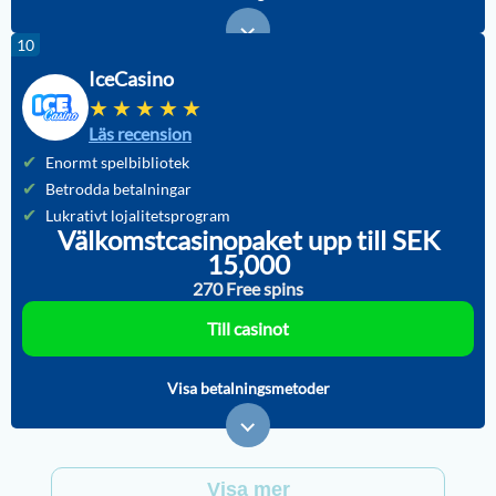
10
IceCasino
Läs recension
Enormt spelbibliotek
Betrodda betalningar
Lukrativt lojalitetsprogram
Välkomstcasinopaket upp till SEK
15,000
270 Free spins
Till casinot
Betalningsmetoder
Visa betalningsmetoder
Se mer
Visa mer