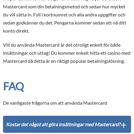
Mastercard som din betalningsmetod och sedan hur mycket
du vill sätta in. Fyll i kortnumret och alla andra uppgifter och
sedan godkänner du det. Pengarna kommer sedan att nå ditt
konto direkt.
Vill du använda Mastercard är det otroligt enkelt för både
insättningar och uttag! Du kommer enkelt hitta ett casino med
Mastercard då detta är en riktigt popular betalningslösning.
FAQ
De vanligaste frågorna om att använda Mastercard
Kostar det något att göra insättningar med Mastercard?