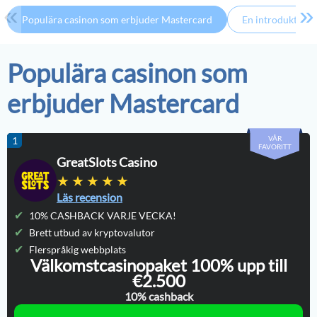
«
»
Populära casinon som erbjuder Mastercard
En introduktion t
Populära casinon som
erbjuder
Mastercard
VÅR
1
FAVORITT
GreatSlots Casino
Läs recension
10% CASHBACK VARJE VECKA!
Brett utbud av kryptovalutor
Flerspråkig webbplats
Välkomstcasinopaket 100% upp till
€2.500
10% cashback