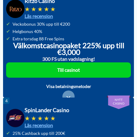
Ritzo Casino
Läs recension
Veckobonus 30% upp till €200
Helgbonus 40%
Extra torsdag 88 Free Spins
Välkomstcasinopaket 225% upp till
€3,000
300 FS utan vadslagning!
Till casinot
Betalningsmetoder
Visa betalningsmetoder
NYTT
4
CASINO
Se mer
SpinLander Casino
Läs recension
25% Cashback upp till 200€