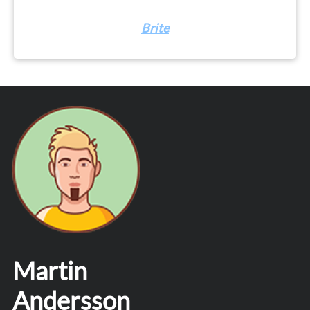
Brite
Martin
Andersson