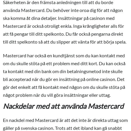
Säkerheten är den främsta anledningen till att du borde
använda Mastercard. Du behöver inte oroa dig för att någon
ska komma åt dina detaljer. Insättningar på casinon med
Mastercard är också otroligt enkla. Inga krångligheter alls för
att få pengar till ditt spelkonto. Du får också pengarna direkt
till ditt spelkonto så att du slipper att vänta för att börja spela.
Mastercard har också en kundtjänst som du kan kontakt med
om du skulle stöta på ett problem med ditt kort. Du kan också
ta kontakt med din bank om din betalningsmetod inte skulle
bli accepterad när du gör en insättning på online casinon. Det
gör det enkelt att få kontakt med någon om du skulle stöta på
något problem när du vill göra insättningar eller uttag.
Nackdelar med att använda Mastercard
En nackdel med Mastercard är att det inte är direkta uttag som
gäller på svenska casinon. Trots att det ibland kan gå snabbt