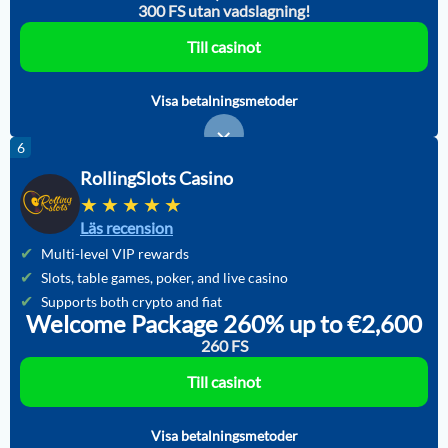
300 FS utan vadslagning!
Till casinot
Betalningsmetoder
Visa betalningsmetoder
6
Se mer
RollingSlots Casino
Läs recension
Multi-level VIP rewards
Slots, table games, poker, and live casino
Supports both crypto and fiat
Welcome Package 260% up to €2,600
260 FS
Till casinot
Betalningsmetoder
Visa betalningsmetoder