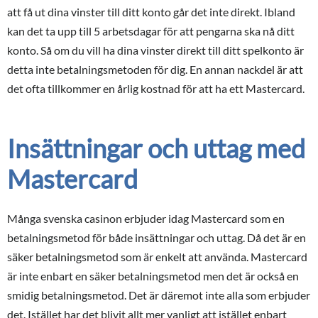
att få ut dina vinster till ditt konto går det inte direkt. Ibland
kan det ta upp till 5 arbetsdagar för att pengarna ska nå ditt
konto. Så om du vill ha dina vinster direkt till ditt spelkonto är
detta inte betalningsmetoden för dig. En annan nackdel är att
det ofta tillkommer en årlig kostnad för att ha ett Mastercard.
Insättningar och uttag med
Mastercard
Många svenska casinon erbjuder idag Mastercard som en
betalningsmetod för både insättningar och uttag. Då det är en
säker betalningsmetod som är enkelt att använda. Mastercard
är inte enbart en säker betalningsmetod men det är också en
smidig betalningsmetod. Det är däremot inte alla som erbjuder
det. Istället har det blivit allt mer vanligt att istället enbart