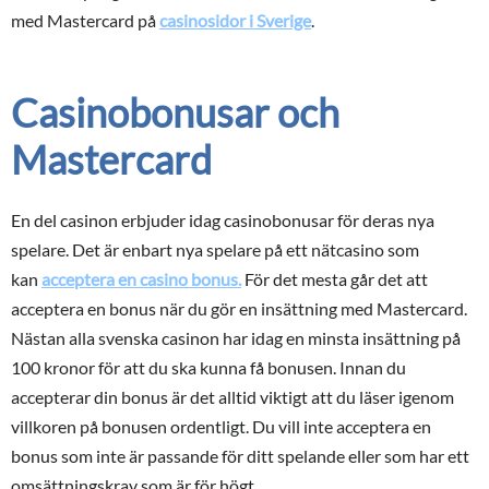
med Mastercard på
casinosidor i Sverige
.
Casinobonusar och
Mastercard
En del casinon erbjuder idag casinobonusar för deras nya
spelare. Det är enbart nya spelare på ett nätcasino som
kan
acceptera en casino bonus.
För det mesta går det att
acceptera en bonus när du gör en insättning med Mastercard.
Nästan alla svenska casinon har idag en minsta insättning på
100 kronor för att du ska kunna få bonusen. Innan du
accepterar din bonus är det alltid viktigt att du läser igenom
villkoren på bonusen ordentligt. Du vill inte acceptera en
bonus som inte är passande för ditt spelande eller som har ett
omsättningskrav som är för högt.