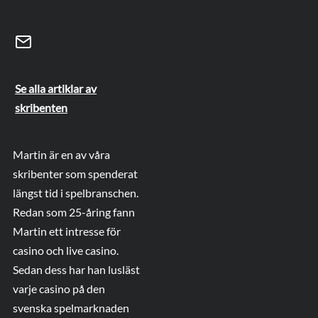
Se alla artiklar av
skribenten
Martin är en av våra
skribenter som spenderat
längst tid i spelbranschen.
Redan som 25-åring fann
Martin ett intresse för
casino och live casino.
Sedan dess har han lusläst
varje casino på den
svenska spelmarknaden