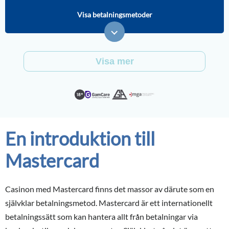
Betalningsmetoder
Visa betalningsmetoder
Se mer
Visa mer
En introduktion till
Mastercard
Casinon med Mastercard finns det massor av därute som en
självklar betalningsmetod. Mastercard är ett internationellt
betalningssätt som kan hantera allt från betalningar via