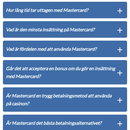
Hur lång tid tar uttagen med Mastercard?
För det mesta tillkommer det ingen avgift för att göra en
insättning med Mastercard. Men kontrollera alltid detta
på spelbolaget innan du gör en insättning. Det kan
Vad är den minsta insättning på Mastercard?
Det beror på hur lång behandlingstiden är. Uttag med
däremot finnas en kostnad för att ha ett Mastercard kort
Mastercard kan ta allt från några timmar upp till 5
som du måste betala varje år.
arbetsdagar.
Vad är fördelen med att använda Mastercard?
På de flesta casinon finns det en minsta insättning på 100
kronor. Kontrollera detta hos ditt valda spelbolag innan
du gör en insättning.
Går det att acceptera en bonus om du gör en insättning
Den stora fördelen är att det är en säker betalningsmetod.
med Mastercard?
Du behöver inte oroa dig för
Är Mastercard en trygg betalningsmetod att använda
Ja, för det mesta finns det inga restriktioner för att
på casinon?
acceptera en bonus om du gör en insättning med
Mastercard. Läs igenom regler och villkor innan du
accepterar en bonus för att se om Mastercard är en
Är Mastercard det bästa betalningsalternativet?
Ja, Mastercard är en trygg betalningsmetod att använda
accepterad betalningsmetod.