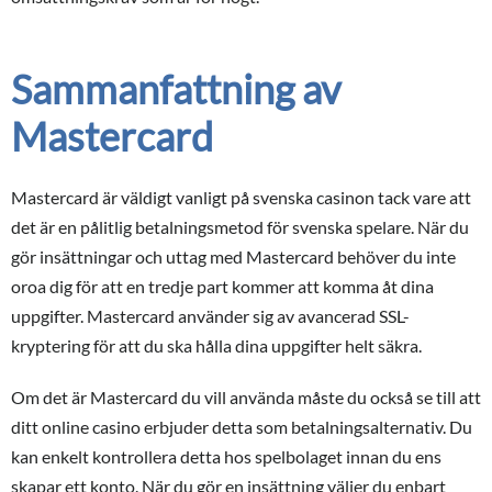
Sammanfattning av
Mastercard
Mastercard är väldigt vanligt på svenska casinon tack vare att
det är en pålitlig betalningsmetod för svenska spelare. När du
gör insättningar och uttag med Mastercard behöver du inte
oroa dig för att en tredje part kommer att komma åt dina
uppgifter. Mastercard använder sig av avancerad SSL-
kryptering för att du ska hålla dina uppgifter helt säkra.
Om det är Mastercard du vill använda måste du också se till att
ditt online casino erbjuder detta som betalningsalternativ. Du
kan enkelt kontrollera detta hos spelbolaget innan du ens
skapar ett konto. När du gör en insättning väljer du enbart