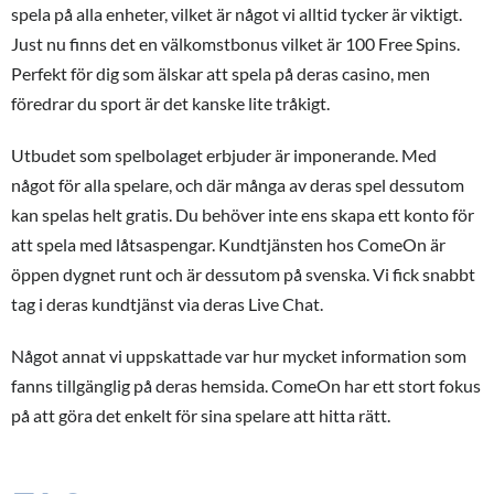
spela på alla enheter, vilket är något vi alltid tycker är viktigt.
Just nu finns det en välkomstbonus vilket är 100 Free Spins.
Perfekt för dig som älskar att spela på deras casino, men
föredrar du sport är det kanske lite tråkigt.
Utbudet som spelbolaget erbjuder är imponerande. Med
något för alla spelare, och där många av deras spel dessutom
kan spelas helt gratis. Du behöver inte ens skapa ett konto för
att spela med låtsaspengar. Kundtjänsten hos ComeOn är
öppen dygnet runt och är dessutom på svenska. Vi fick snabbt
tag i deras kundtjänst via deras Live Chat.
Något annat vi uppskattade var hur mycket information som
fanns tillgänglig på deras hemsida. ComeOn har ett stort fokus
på att göra det enkelt för sina spelare att hitta rätt.