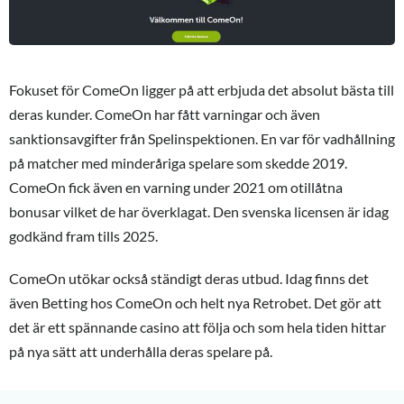
Fokuset för ComeOn ligger på att erbjuda det absolut bästa till
deras kunder. ComeOn har fått varningar och även
sanktionsavgifter från Spelinspektionen. En var för vadhållning
på matcher med minderåriga spelare som skedde 2019.
ComeOn fick även en varning under 2021 om otillåtna
bonusar vilket de har överklagat. Den svenska licensen är idag
godkänd fram tills 2025.
ComeOn utökar också ständigt deras utbud. Idag finns det
även Betting hos ComeOn och helt nya Retrobet. Det gör att
det är ett spännande casino att följa och som hela tiden hittar
på nya sätt att underhålla deras spelare på.