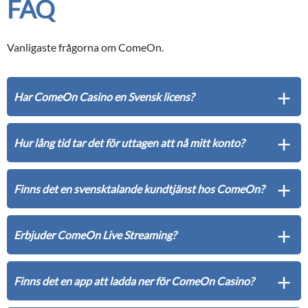
FAQ
Vanligaste frågorna om ComeOn.
Har ComeOn Casino en Svensk licens?
Hur lång tid tar det för uttagen att nå mitt konto?
Ja, ComeOn casino har en svensk licens.
Finns det en svensktalande kundtjänst hos ComeOn?
Man erbjuder nu sedan den 15 november, 2021 direkt
utbetalning och man har även plockat bort avgifter vid
insättning och uttag.
Erbjuder ComeOn Live Streaming?
Ja, det finns en svensktalande kundtjänst som är öppen
dygnet runt.
Finns det en app att ladda ner för ComeOn Casino?
ComeOn erbjuder Live Streaming. För att kunna kolla på
Live Streaming måste du ha pengar på sitt saldo.