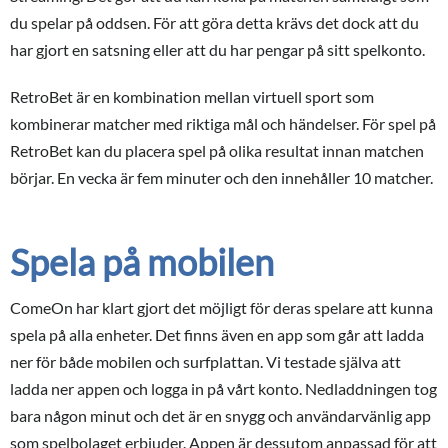
du spelar på oddsen. För att göra detta krävs det dock att du
har gjort en satsning eller att du har pengar på sitt spelkonto.
RetroBet är en kombination mellan virtuell sport som
kombinerar matcher med riktiga mål och händelser. För spel på
RetroBet kan du placera spel på olika resultat innan matchen
börjar. En vecka är fem minuter och den innehåller 10 matcher.
Spela på mobilen
ComeOn har klart gjort det möjligt för deras spelare att kunna
spela på alla enheter. Det finns även en app som går att ladda
ner för både mobilen och surfplattan. Vi testade själva att
ladda ner appen och logga in på vårt konto. Nedladdningen tog
bara någon minut och det är en snygg och användarvänlig app
som spelbolaget erbjuder. Appen är dessutom anpassad för att