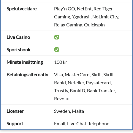
Spelutvecklare
Play'n GO, NetEnt, Red Tiger
Gaming, Yggdrasil, NoLimit City,
Relax Gaming, Quickspin
Live Casino
Sportsbook
Minsta insättning
100 kr
Betalningsalternativ
Visa, MasterCard, Skrill, Skrill
Rapid, Neteller, Paysafecard,
Trustly, BankID, Bank Transfer,
Revolut
Licenser
Sweden, Malta
Support
Email, Live Chat, Telephone