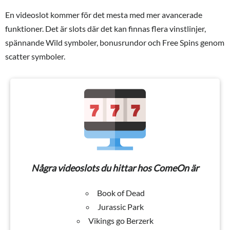
En videoslot kommer för det mesta med mer avancerade
funktioner. Det är slots där det kan finnas flera vinstlinjer,
spännande Wild symboler, bonusrundor och Free Spins genom
scatter symboler.
Några videoslots du hittar hos ComeOn är
Book of Dead
Jurassic Park
Vikings go Berzerk