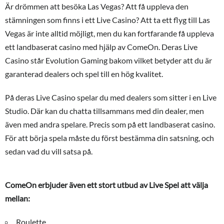
Är drömmen att besöka Las Vegas? Att få uppleva den
stämningen som finns i ett Live Casino? Att ta ett flyg till Las
Vegas är inte alltid möjligt, men du kan fortfarande få uppleva
ett landbaserat casino med hjälp av ComeOn. Deras Live
Casino står Evolution Gaming bakom vilket betyder att du är
garanterad dealers och spel till en hög kvalitet.
På deras Live Casino spelar du med dealers som sitter i en Live
Studio. Där kan du chatta tillsammans med din dealer, men
även med andra spelare. Precis som på ett landbaserat casino.
För att börja spela måste du först bestämma din satsning, och
sedan vad du vill satsa på.
ComeOn erbjuder även ett stort utbud av Live Spel att välja
mellan:
Roulette