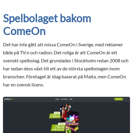
Spelbolaget bakom
ComeOn
Det har inte gått att missa ComeOn i Sverige, med reklamer
både på TV:n och radion. Det roliga är att ComeOn är ett
svenskt spelbolag. Det grundades i Stockholm redan 2008 och
har sedan dess växt till ett av de största spelbolagen inom
branschen. Företaget är idag baserat på Malta, men ComeOn
har en svensk licens.