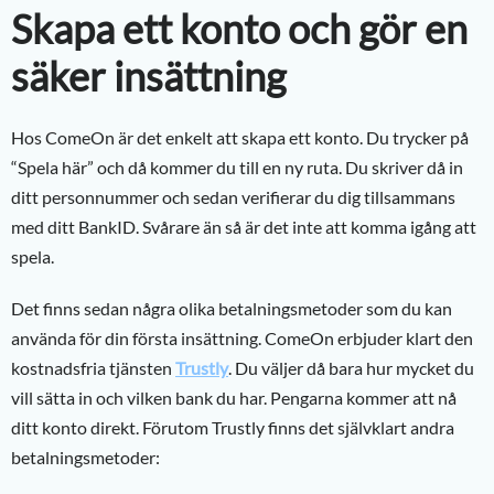
Skapa ett konto och gör en
säker insättning
Hos ComeOn är det enkelt att skapa ett konto. Du trycker på
“Spela här” och då kommer du till en ny ruta. Du skriver då in
ditt personnummer och sedan verifierar du dig tillsammans
med ditt BankID. Svårare än så är det inte att komma igång att
spela.
Det finns sedan några olika betalningsmetoder som du kan
använda för din första insättning. ComeOn erbjuder klart den
kostnadsfria tjänsten
Trustly
. Du väljer då bara hur mycket du
vill sätta in och vilken bank du har. Pengarna kommer att nå
ditt konto direkt. Förutom Trustly finns det självklart andra
betalningsmetoder: