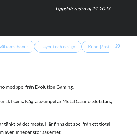
Uppdaterad: maj 24, 2023
»
n välkomstbonus
Layout och design
Kundtjänst och FAQ
sino med spel från Evolution Gaming.
ensk licens. Några exempel är Metal Casino, Slotstars,
tänkt på det mesta. Här finns det spel från ett tiotal
m även innebär stor säkerhet.