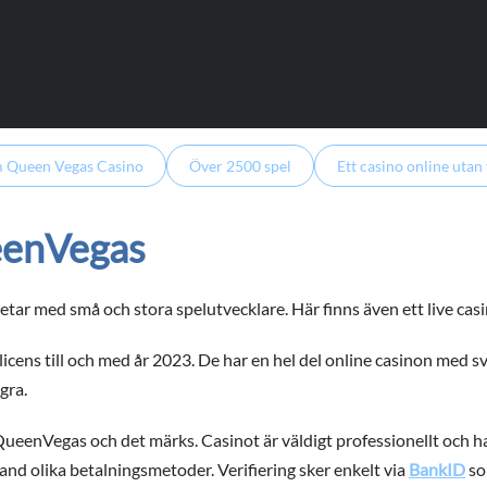
m Queen Vegas Casino
Över 2500 spel
Ett casino online uta
enVegas
etar med små och stora spelutvecklare. Här finns även ett live ca
ens till och med år 2023. De har en hel del online casinon med sv
gra.
eenVegas och det märks. Casinot är väldigt professionellt och har 
and olika betalningsmetoder. Verifiering sker enkelt via
BankID
so