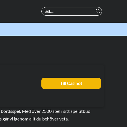
Till Casinot
bordsspel. Med över 2500 spel i sitt spelutbud
går vi igenom allt du behöver veta.