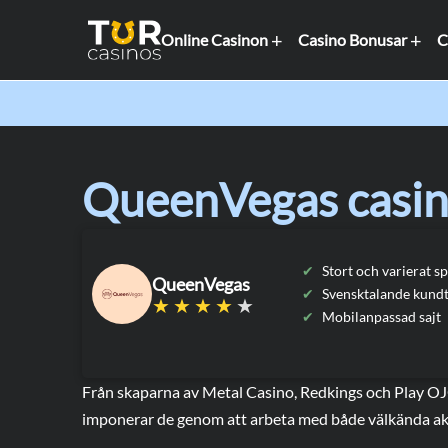
Online Casinon
Casino Bonusar
C
QueenVegas casin
Stort och varierat s
QueenVegas
Svensktalande kundt
Mobilanpassad sajt
Från skaparna av Metal Casino, Redkings och Play OJO
imponerar de genom att arbeta med både välkända akt