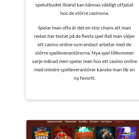
spelutbudet ibland kan kännas väldigt uttjatat
hos de större casinona.
Spelar man ofta är det en stor chans att man
redan har testat på de flesta spel ifall man väljer
ett casino online som endast arbetar med de
större spelleverantörerna. Nya spel tillkommer
varje månad men spelar man hos ett casino online
med mindre spelleverantörer kanske man får en
ny favorit.