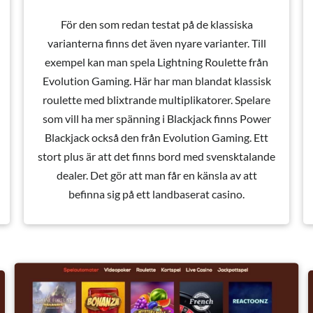
För den som redan testat på de klassiska
varianterna finns det även nyare varianter. Till
exempel kan man spela Lightning Roulette från
Evolution Gaming. Här har man blandat klassisk
roulette med blixtrande multiplikatorer. Spelare
som vill ha mer spänning i Blackjack finns Power
Blackjack också den från Evolution Gaming. Ett
stort plus är att det finns bord med svensktalande
dealer. Det gör att man får en känsla av att
befinna sig på ett landbaserat casino.