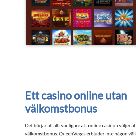
Ett casino online utan
välkomstbonus
Det börjar bli allt vanligare att online casinon väljer 
välkomstbonus. QueenVegas erbjuder inte någon vä