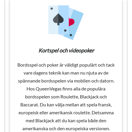
Kortspel och videopoker
Bordsspel och poker är väldigt populärt och tack
vare dagens teknik kan man nu njuta av de
spännande bordsspelen via mobilen och datorn.
Hos QueenVegas finns alla de populära
bordsspelen som Roulette, Blackjack och
Baccarat. Du kan välja mellan att spela fransk,
europeisk eller amerikansk roulette. Detsamma
med Blackjack att du kan spela både den
amerikanska och den europeiska versionen.