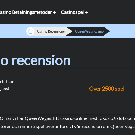
asino Betalningsmetoder
Casinospel
Casino Recensioner
QueenVegas casino
o recension
pelutbud
Över 2500 spel
jänst
 har vi här QueenVegas. Ett casino online med fokus på slots och 
örer och mindre spelleverantörer. I vår recension om QueenVegas 