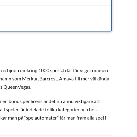
n erbjuda omkring 1000 spel så där får vi ge tummen
nta namn som Merkur, Barcrest, Amaya till mer välkända
hos QueenVegas.
 en bonus per licens är det nu ännu viktigare att
l spelen är indelade i olika kategorier och hos
kar man på “spelautomater” får man fram alla spel i