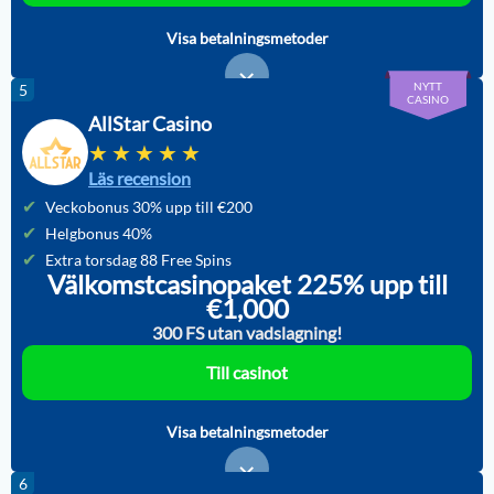
Betalningsmetoder
Visa betalningsmetoder
NYTT
5
CASINO
Se mer
AllStar Casino
Läs recension
Veckobonus 30% upp till €200
Helgbonus 40%
Extra torsdag 88 Free Spins
Välkomstcasinopaket 225% upp till
€1,000
300 FS utan vadslagning!
Till casinot
Betalningsmetoder
Visa betalningsmetoder
6