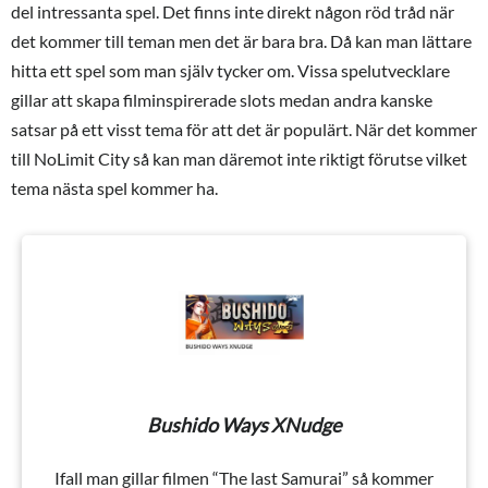
del intressanta spel. Det finns inte direkt någon röd tråd när
det kommer till teman men det är bara bra. Då kan man lättare
hitta ett spel som man själv tycker om. Vissa spelutvecklare
gillar att skapa filminspirerade slots medan andra kanske
satsar på ett visst tema för att det är populärt. När det kommer
till NoLimit City så kan man däremot inte riktigt förutse vilket
tema nästa spel kommer ha.
Bushido Ways XNudge
Ifall man gillar filmen “The last Samurai” så kommer