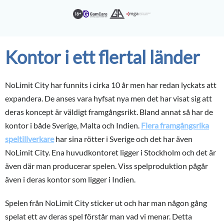
Kontor i ett flertal länder
NoLimit City har funnits i cirka 10 år men har redan lyckats att
expandera. De anses vara hyfsat nya men det har visat sig att
deras koncept är väldigt framgångsrikt. Bland annat så har de
kontor i både Sverige, Malta och Indien.
Flera framgångsrika
speltillverkare
har sina rötter i Sverige och det har även
NoLimit City. Ena huvudkontoret ligger i Stockholm och det är
även där man producerar spelen. Viss spelproduktion pågår
även i deras kontor som ligger i Indien.
Spelen från NoLimit City sticker ut och har man någon gång
spelat ett av deras spel förstår man vad vi menar. Detta