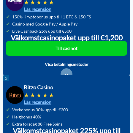
Läs recension
150% Kryptobonus upp till 1 BTC & 150 FS
Casino med Google Pay / Apple Pay
Live Cashback 25% upp till €500
Välkomstcasinopaket upp till €1,200
Till casinot
Betalningsmetoder
Visa betalningsmetoder
3
Se mer
Ritzo Casino
Läs recension
Veckobonus 30% upp till €200
Helgbonus 40%
Extra torsdag 88 Free Spins
Välkomstcasinopaket 225% upp till