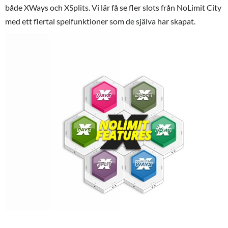
både XWays och XSplits. Vi lär få se fler slots från NoLimit City
med ett flertal spelfunktioner som de själva har skapat.