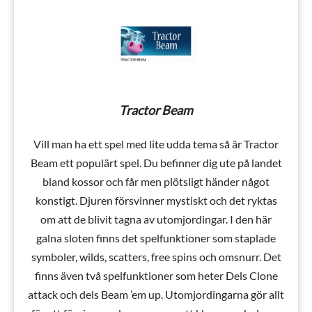
Tractor Beam
Vill man ha ett spel med lite udda tema så är Tractor
Beam ett populärt spel. Du befinner dig ute på landet
bland kossor och får men plötsligt händer något
konstigt. Djuren försvinner mystiskt och det ryktas
om att de blivit tagna av utomjordingar. I den här
galna sloten finns det spelfunktioner som staplade
symboler, wilds, scatters, free spins och omsnurr. Det
finns även två spelfunktioner som heter Dels Clone
attack och dels Beam ’em up. Utomjordingarna gör allt