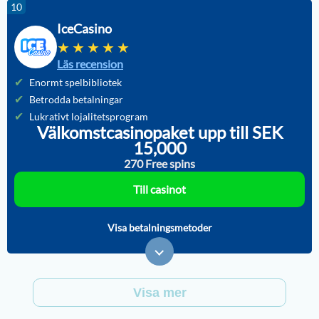
10
IceCasino
Läs recension
Enormt spelbibliotek
Betrodda betalningar
Lukrativt lojalitetsprogram
Välkomstcasinopaket upp till SEK
15,000
270 Free spins
Till casinot
Betalningsmetoder
Visa betalningsmetoder
Se mer
Visa mer