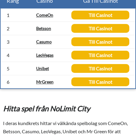
Rang
Casino
Gå Till Casinot
1
Till Casinot
ComeOn
2
Till Casinot
Betsson
3
Till Casinot
Casumo
4
Till Casinot
LeoVegas
5
Till Casinot
Unibet
6
Till Casinot
MrGreen
Hitta spel från NoLimit City
I deras kundkrets hittar vi välkända spelbolag som ComeOn,
Betsson, Casumo, LeoVegas, Unibet och Mr Green för att