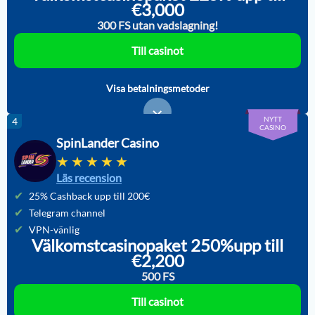
€3,000
300 FS utan vadslagning!
Till casinot
Betalningsmetoder
Visa betalningsmetoder
NYTT
4
CASINO
Se mer
SpinLander Casino
Läs recension
25% Cashback upp till 200€
Telegram channel
VPN-vänlig
Välkomstcasinopaket 250%upp till
€2,200
500 FS
Till casinot