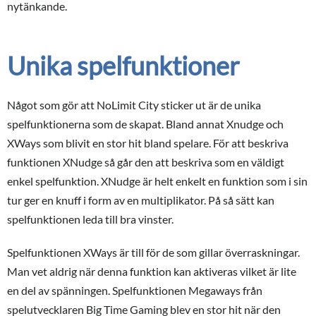
nytänkande.
Unika spelfunktioner
Något som gör att NoLimit City sticker ut är de unika
spelfunktionerna som de skapat. Bland annat Xnudge och
XWays som blivit en stor hit bland spelare. För att beskriva
funktionen XNudge så går den att beskriva som en väldigt
enkel spelfunktion. XNudge är helt enkelt en funktion som i sin
tur ger en knuff i form av en multiplikator. På så sätt kan
spelfunktionen leda till bra vinster.
Spelfunktionen XWays är till för de som gillar överraskningar.
Man vet aldrig när denna funktion kan aktiveras vilket är lite
en del av spänningen. Spelfunktionen Megaways från
spelutvecklaren Big Time Gaming blev en stor hit när den