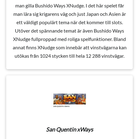
man gilla Bushido Ways XNudge. I det här spelet får
man lära sig krigarens väg och just Japan och Asien är
ett väldigt populärt tema när det kommer till slots.
Utöver det spännande temat är även Bushido Ways
XNudge fullproppad med roliga spelfunktioner. Bland
annat finns XNudge som innebär att vinstvägarna kan
utökas från 1024 stycken till hela 12 288 vinstvägar.
San Quentin xWays