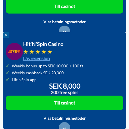
Till casinot
Betalningsmetoder
Visa betalningsmetoder
9
Hit'N'Spin Casino
Läs recension
Weekly bonus up to SEK 10,000 + 100 fs
Weekly cashback SEK 20,000
Hit’n’Spin app
SEK 8,000
200 free spins
Till casinot
Betalningsmetoder
Visa betalningsmetoder