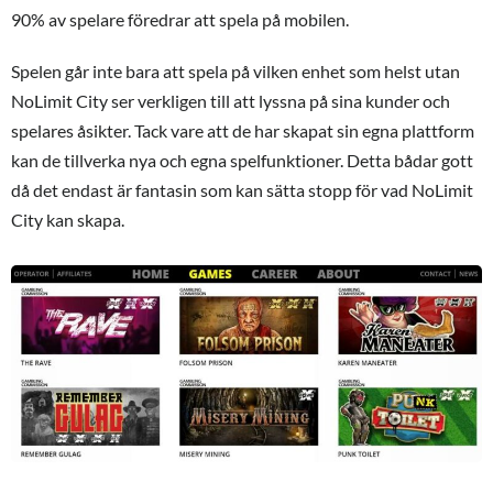
90% av spelare föredrar att spela på mobilen.
Spelen går inte bara att spela på vilken enhet som helst utan
NoLimit City ser verkligen till att lyssna på sina kunder och
spelares åsikter. Tack vare att de har skapat sin egna plattform
kan de tillverka nya och egna spelfunktioner. Detta bådar gott
då det endast är fantasin som kan sätta stopp för vad NoLimit
City kan skapa.