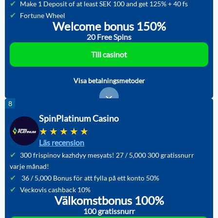
Make 1 Deposit of at least SEK 100 and get 125% + 40 fs
Fortune Wheel
Welcome bonus 150%
20 Free Spins
Till casinot
Betalningsmetoder
Visa betalningsmetoder
8
Se mer
SpinPlatinum Casino
Läs recension
300 frispinov kazhdyy mesyats! 27 / 5,000 300 gratissnurr
varje månad!
36 / 5,000 Bonus för att fylla på ett konto 50%
Veckovis cashback 10%
Välkomstbonus 100%
100 gratissnurr