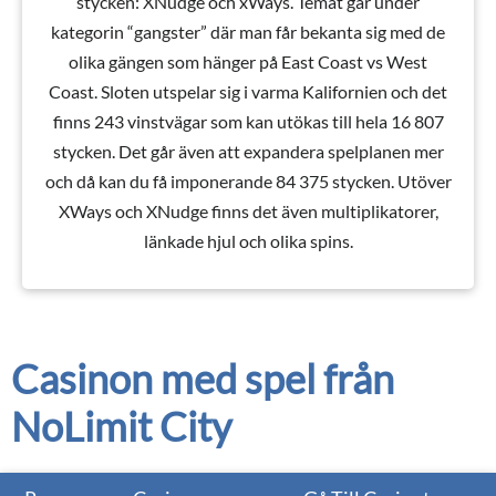
stycken: XNudge och xWays. Temat går under
kategorin “gangster” där man får bekanta sig med de
olika gängen som hänger på East Coast vs West
Coast. Sloten utspelar sig i varma Kalifornien och det
finns 243 vinstvägar som kan utökas till hela 16 807
stycken. Det går även att expandera spelplanen mer
och då kan du få imponerande 84 375 stycken. Utöver
XWays och XNudge finns det även multiplikatorer,
länkade hjul och olika spins.
Casinon med spel från
NoLimit City