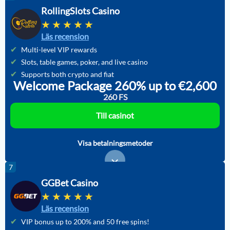
Se mer
RollingSlots Casino
Läs recension
Multi-level VIP rewards
Slots, table games, poker, and live casino
Supports both crypto and fiat
Welcome Package 260% up to €2,600
260 FS
Till casinot
Betalningsmetoder
Visa betalningsmetoder
7
GGBet Casino
Läs recension
VIP bonus up to 200% and 50 free spins!