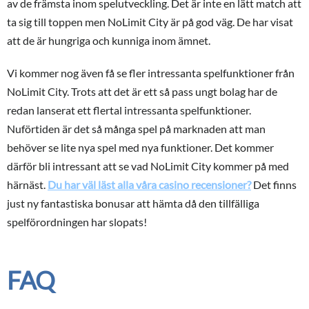
av de främsta inom spelutveckling. Det är inte en lätt match att
ta sig till toppen men NoLimit City är på god väg. De har visat
att de är hungriga och kunniga inom ämnet.
Vi kommer nog även få se fler intressanta spelfunktioner från
NoLimit City. Trots att det är ett så pass ungt bolag har de
redan lanserat ett flertal intressanta spelfunktioner.
Nuförtiden är det så många spel på marknaden att man
behöver se lite nya spel med nya funktioner. Det kommer
därför bli intressant att se vad NoLimit City kommer på med
härnäst.
Du har väl läst alla våra casino recensioner?
Det finns
just ny fantastiska bonusar att hämta då den tillfälliga
spelförordningen har slopats!
FAQ