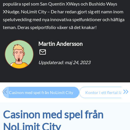
populära spel som San Quentin XWays och Bushido Ways
XNudge. NoLimit City – De har redan gjort sig ett namn inom
spelutveckling med nya innovativa spelfunktioner och häftiga
teman. Deras spelportfolio växer så det knakar!
Martin Andersson
Uppdaterad: maj 24, 2023
«
»
Casinon med spel från NoLimit City
Kontor i ett flertal lände
Casinon med spel från
NoLimit City